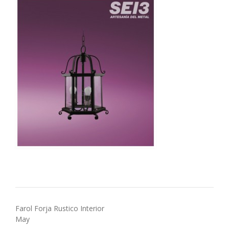
Navegación
Farol Forja Rustico Interior
May
de