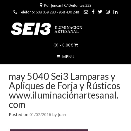
Pol. Juncaril C/ Deifontes 223
Teléfono: 608 059 283 - 958 430 248
(0)
- 0,00€
MENU
may 5040 Sei3 Lamparas y
Apliques de Forja y Rústicos
www.iluminaciónartesanal.
com
Posted on
01/02/2016
by
Juan