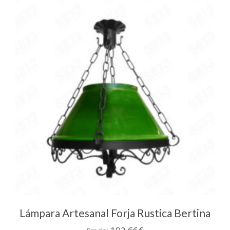
variantes.
Las
opciones
se
pueden
elegir
en
la
página
de
producto
Lámpara Artesanal Forja Rustica Bertina