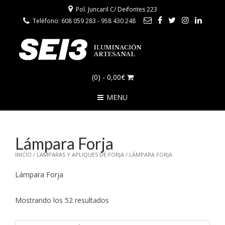
Pol. Juncaril C/ Deifontes 223
Teléfono: 608 059 283 - 958 430 248
(0)
- 0,00€
MENU
Lámpara Forja
INICIO
/
LAMPARAS Y APLIQUES DE FORJA
/ LÁMPARA FORJA
Lámpara Forja
Ordenado
Mostrando los 52 resultados
por
los