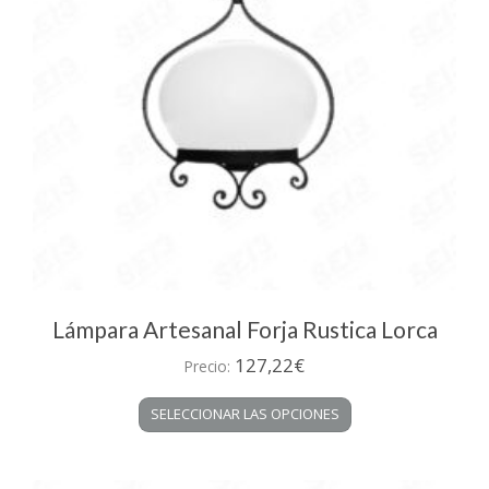
Lámpara Artesanal Forja Rustica Lorca
127,22
€
Precio:
Este
SELECCIONAR LAS OPCIONES
producto
tiene
múltiples