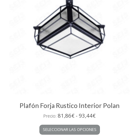
pueden
elegir
en
la
página
de
producto
Plafón Forja Rustico Interior Polan
Rango
81,86
€
-
93,44
€
Precio:
de
Este
SELECCIONAR LAS OPCIONES
precios:
producto
desde
tiene