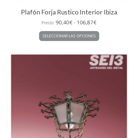
Plafón Forja Rustico Interior Ibiza
Rango
90,40
€
-
106,87
€
Precio:
de
Este
SELECCIONAR LAS OPCIONES
precios:
producto
desde
tiene
múltiples
90,40€
variantes.
hasta
Las
106,87€
opciones
se
pueden
elegir
en
la
página
de
producto