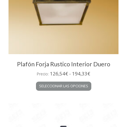
Plafón Forja Rustico Interior Duero
Rango
126,54
€
-
194,33
€
Precio:
de
Este
SELECCIONAR LAS OPCIONES
precios:
producto
desde
tiene
múltiples
126,54€
variantes.
hasta
Las
194,33€
opciones
se