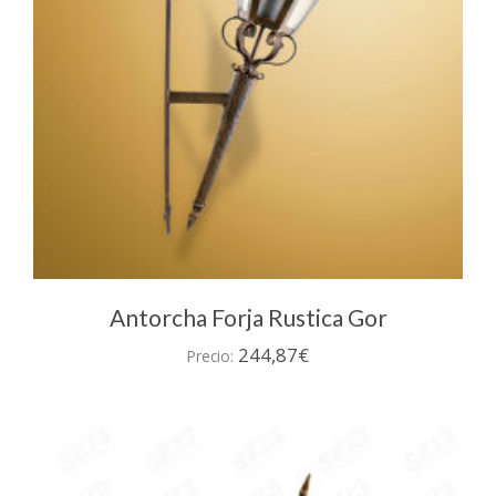
la
página
de
producto
Antorcha Forja Rustica Gor
244,87
€
Precio: