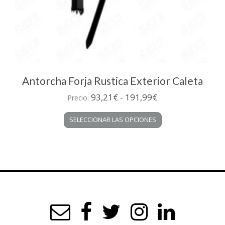
Antorcha Forja Rustica Exterior Caleta
Rango
93,21
€
-
191,99
€
Precio:
de
Este
SELECCIONAR LAS OPCIONES
precios:
producto
desde
tiene
múltiples
93,21€
variantes.
hasta
Las
191,99€
opciones
se
pueden
elegir
en