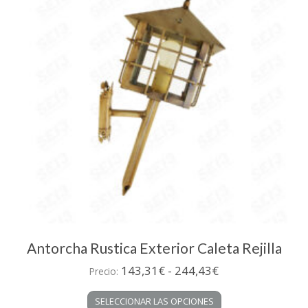
Antorcha Rustica Exterior Caleta Rejilla
Rango
143,31
€
-
244,43
€
Precio:
de
Este
SELECCIONAR LAS OPCIONES
precios:
producto