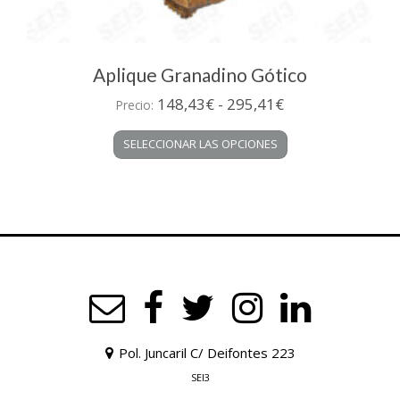
Aplique Granadino Gótico
Rango
148,43
€
-
295,41
€
Precio:
de
Este
SELECCIONAR LAS OPCIONES
precios:
producto
desde
tiene
múltiples
148,43€
variantes.
hasta
Las
295,41€
opciones
se
pueden
elegir
en
la
Pol. Juncaril C/ Deifontes 223
página
de
SEI3
producto