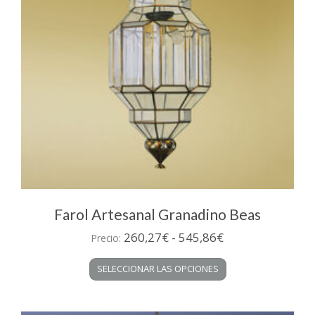
en
la
página
de
producto
Farol Artesanal Granadino Beas
Rango
260,27
€
-
545,86
€
Precio:
de
Este
SELECCIONAR LAS OPCIONES
precios:
producto
desde
tiene
múltiples
260,27€