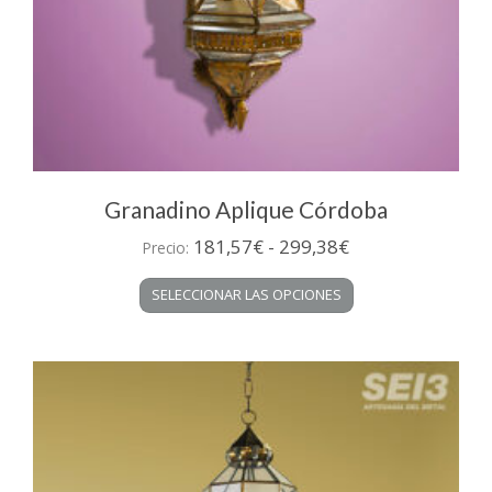
Granadino Aplique Córdoba
Rango
181,57
€
-
299,38
€
Precio:
de
Este
SELECCIONAR LAS OPCIONES
precios:
producto
desde
tiene
múltiples
181,57€
variantes.
hasta
Las
299,38€
opciones
se
pueden
elegir