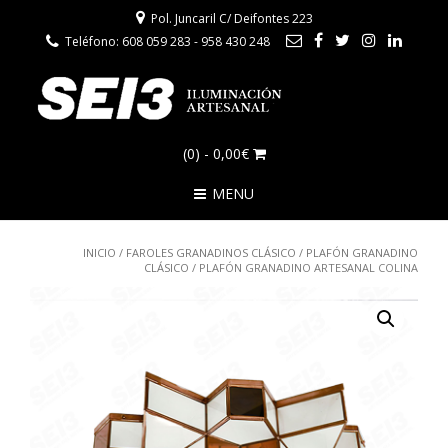
Pol. Juncaril C/ Deifontes 223
Teléfono: 608 059 283 - 958 430 248
(0)
- 0,00€
MENU
INICIO
/
FAROLES GRANADINOS CLÁSICO
/
PLAFÓN GRANADINO
CLÁSICO
/ PLAFÓN GRANADINO ARTESANAL COLINA