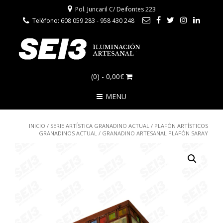
Pol. Juncaril C/ Deifontes 223
Teléfono: 608 059 283 - 958 430 248
(0)
- 0,00€
MENU
INICIO
/
SERIE ARTÍSTICA GRANADINO ACTUAL
/
PLAFÓN ARTÍSTICOS
GRANADINOS ACTUAL
/ GRANADINO ARTESANAL PLAFÓN SARAY