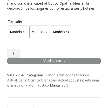
desde
mano con cristal catedral-Gótico-Opalina. Ideal en la
decoración de los hogares como restaurantes y hoteles.
146,20€
hasta
Tamaño
194,41€
Modelo /1
Modelo /2
Modelo /3
Granadino
Artesanal
Añadir al carrito
Plafón
Saray
SKU:
7854/_
Categorías:
Plafón Artísticos Granadinos
cantidad
Actual
,
Serie Artística Granadino Actual
Etiquetas:
Artesanal
,
Granadino
,
Plafón
,
Rustico
Marca:
SEI3