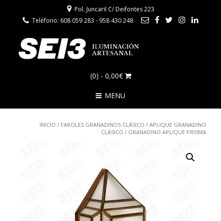
Pol. Juncaril C/ Deifontes 223
Teléfono: 608 059 283 - 958 430 248
(0)
- 0,00€
MENU
INICIO
/
FAROLES GRANADINOS CLÁSICO
/
APLIQUE GRANADINO
CLÁSICO
/ GRANADINO APLIQUE PRISMA