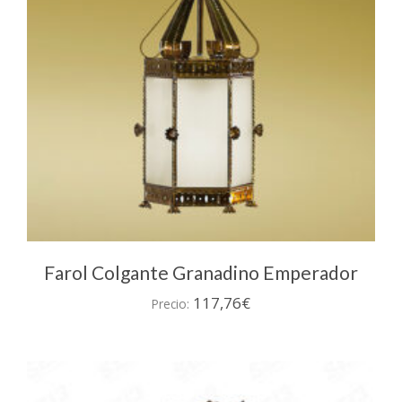
en
la
página
de
producto
Farol Colgante Granadino Emperador
117,76
€
Precio: