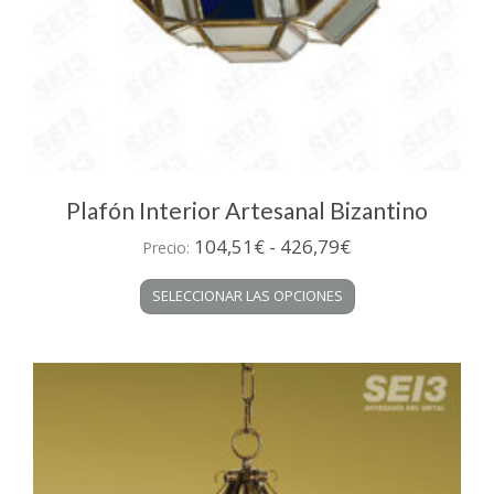
Plafón Interior Artesanal Bizantino
Rango
104,51
€
-
426,79
€
Precio:
de
Este
SELECCIONAR LAS OPCIONES
precios:
producto
desde
tiene
múltiples
104,51€
variantes.
hasta
Las
426,79€
opciones
se
pueden
elegir