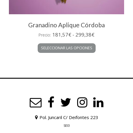
Granadino Aplique Córdoba
Rango
181,57
€
-
299,38
€
Precio:
de
Este
SELECCIONAR LAS OPCIONES
precios:
producto
desde
tiene
múltiples
181,57€
variantes.
hasta
Las
299,38€
opciones
se
pueden
elegir
en
la
Pol. Juncaril C/ Deifontes 223
página
de
SEI3
producto