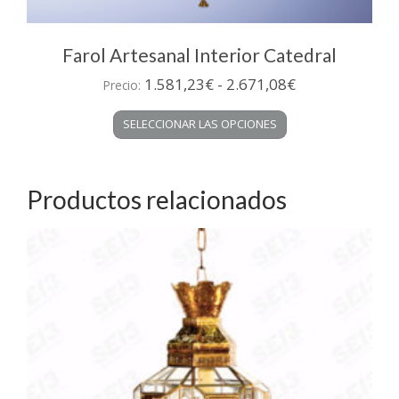
Farol Artesanal Interior Catedral
Rango
1.581,23
€
-
2.671,08
€
Precio:
de
Este
SELECCIONAR LAS OPCIONES
precios:
producto
desde
tiene
múltiples
1.581,23€
variantes.
Productos relacionados
hasta
Las
2.671,08€
opciones
se
pueden
elegir
en
la
página
de
producto