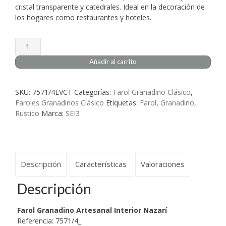
cristal transparente y catedrales. Ideal en la decoración de
los hogares como restaurantes y hoteles.
Farol
Granadino
Añadir al carrito
Artesanal
Interior
Nazarí
SKU:
7571/4EVCT
Categorías:
Farol Granadino Clásico
,
cantidad
Faroles Granadinos Clásico
Etiquetas:
Farol
,
Granadino
,
Rustico
Marca:
SEI3
Descripción
Características
Valoraciones
Descripción
Farol Granadino Artesanal Interior
Nazarí
Referencia: 7571/4_