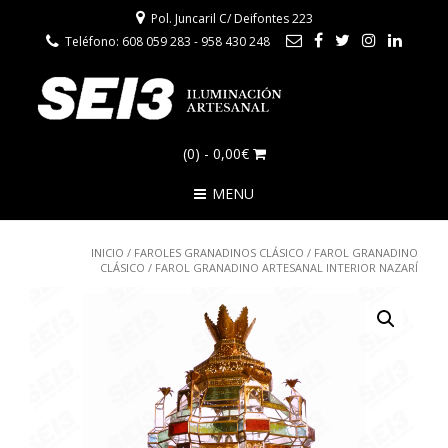
Pol. Juncaril C/ Deifontes 223
Teléfono: 608 059 283 - 958 430 248
(0)
- 0,00€
MENU
INICIO
/
FAROLES GRANADINOS CLÁSICO
/
FAROL GRANADINO
CLÁSICO
/ FAROL GRANADINO ARTESANAL INTERIOR NAZARÍ