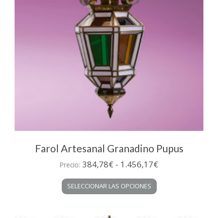
Farol Artesanal Granadino Pupus
Rango
384,78
€
-
1.456,17
€
Precio:
de
Este
SELECCIONAR LAS OPCIONES
precios:
producto
desde
tiene
múltiples
384,78€