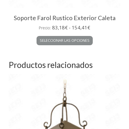
Soporte Farol Rustico Exterior Caleta
Rango
83,18
€
-
154,41
€
Precio:
de
Este
SELECCIONAR LAS OPCIONES
precios:
producto
desde
tiene
múltiples
83,18€
variantes.
Productos relacionados
hasta
Las
154,41€
opciones
se
pueden
elegir
en
la
página
de
producto