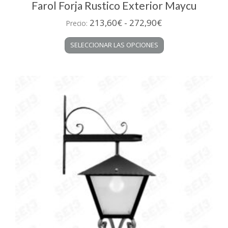
Farol Forja Rustico Exterior Maycu
Rango
213,60
€
-
272,90
€
Precio:
de
Este
SELECCIONAR LAS OPCIONES
precios:
producto
desde
tiene
múltiples
213,60€
variantes.
hasta
Las
272,90€
opciones
se
pueden
elegir
en
la
página
de
producto