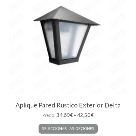
pueden
elegir
en
la
página
de
producto
Aplique Pared Rustico Exterior Delta
Rango
34,69
€
-
42,50
€
Precio:
de
Este
SELECCIONAR LAS OPCIONES
precios:
producto