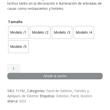
desde
techos tanto en la decoración e iluminación de entradas de
casas como restaurantes y hoteles.
62,93€
hasta
Tamaño
106,78€
Modelo /1
Modelo /2
Modelo /3
Modelo /4
Modelo /5
Farol
Forja
Añadir al carrito
Rustico
Exterior
SKU:
1110/_
Categorías:
Farol de Exterior
,
Faroles y
Caleta
Apliques de Exterior
Etiquetas:
Exterior
,
Farol
,
Rustico
cantidad
Marca:
SEI3