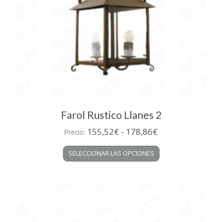
Farol Rustico Llanes 2
Rango
155,52
€
-
178,86
€
Precio:
de
Este
SELECCIONAR LAS OPCIONES
precios:
producto
desde
tiene
múltiples
155,52€
variantes.
hasta
Las
178,86€
opciones
se