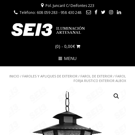
Pol. Juncaril C/ Deifontes 223
Teléfono: 608 059 283 - 958 430 248
(0)
- 0,00€
MENU
INICIO
/
FAROLES Y APLIQUES DE EXTERIOR
/
FAROL DE EXTERIOR
/ FAROL
FORJA RUSTICO EXTERIOR ALBOX