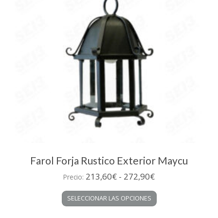
elegir
en
la
página
de
producto
Farol Forja Rustico Exterior Maycu
Rango
213,60
€
-
272,90
€
Precio:
de
Este
SELECCIONAR LAS OPCIONES
precios:
producto
desde
tiene