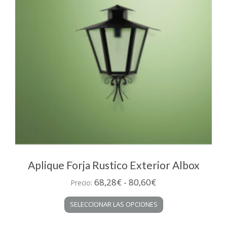
Aplique Forja Rustico Exterior Albox
Rango
68,28
€
-
80,60
€
Precio:
de
Este
SELECCIONAR LAS OPCIONES
precios:
producto
desde
tiene