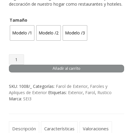
desde
decoración de nuestro hogar como restaurantes y hoteles.
89,58€
Tamaño
hasta
Modelo /1
Modelo /2
Modelo /3
182,37€
Farol
Forja
Añadir al carrito
Rustico
Exterior
SKU:
1008/_
Categorías:
Farol de Exterior
,
Faroles y
Albox
Apliques de Exterior
Etiquetas:
Exterior
,
Farol
,
Rustico
cantidad
Marca:
SEI3
Descripción
Características
Valoraciones