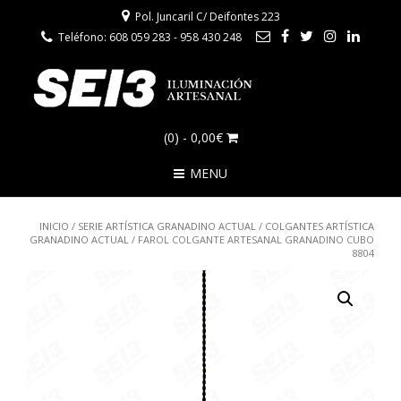
Pol. Juncaril C/ Deifontes 223
Teléfono: 608 059 283 - 958 430 248
(0)
- 0,00€
MENU
INICIO
/
SERIE ARTÍSTICA GRANADINO ACTUAL
/
COLGANTES ARTÍSTICA
GRANADINO ACTUAL
/ FAROL COLGANTE ARTESANAL GRANADINO CUBO
8804