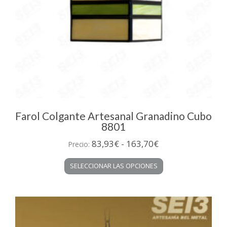
Farol Colgante Artesanal Granadino Cubo
8801
Rango
83,93
€
-
163,70
€
Precio:
de
Este
SELECCIONAR LAS OPCIONES
precios:
producto
desde
tiene
múltiples
83,93€
variantes.
hasta
Las
163,70€
opciones