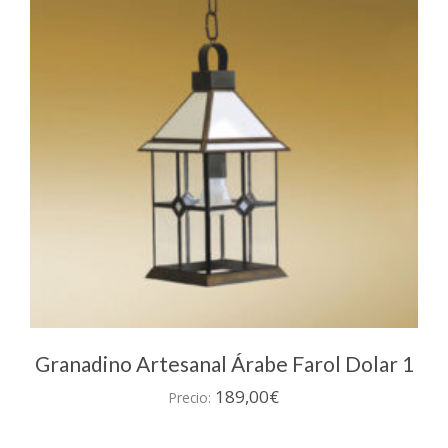
se
pueden
elegir
en
la
página
de
producto
Granadino Artesanal Árabe Farol Dolar 1
189,00
€
Precio: