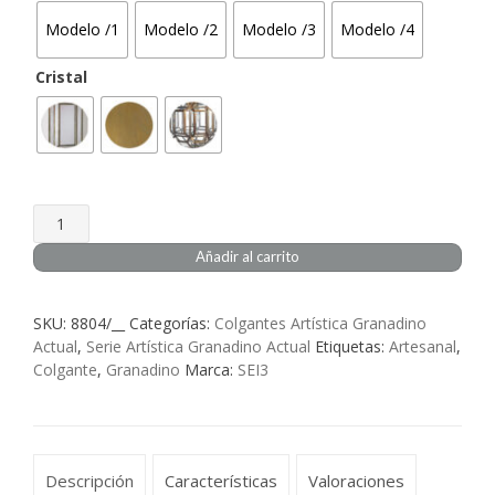
desde
Modelo /1
Modelo /2
Modelo /3
Modelo /4
58,09€
Cristal
hasta
141,10€
Farol
Colgante
Añadir al carrito
Artesanal
Granadino
SKU:
8804/__
Categorías:
Colgantes Artística Granadino
Cubo
Actual
,
Serie Artística Granadino Actual
Etiquetas:
Artesanal
,
8804
Colgante
,
Granadino
Marca:
SEI3
cantidad
Descripción
Características
Valoraciones