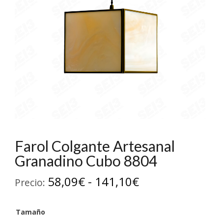
Farol Colgante Artesanal
Granadino Cubo 8804
Rango
58,09
€
-
141,10
€
Precio:
de
Tamaño
precios: