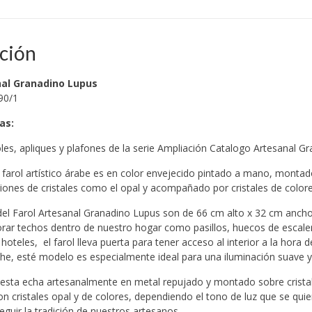
ción
nal Granadino Lupus
90/1
cas
:
oles, apliques y plafones de la serie Ampliación Catalogo Artesanal 
 farol artístico árabe es en color envejecido pintado a mano, montad
iones de cristales como el opal y acompañado por cristales de colores
el Farol Artesanal Granadino Lupus son de 66 cm alto x 32 cm ancho
orar techos dentro de nuestro hogar como pasillos, huecos de escaler
hoteles, el farol lleva puerta para tener acceso al interior a la hora 
he, esté modelo es especialmente ideal para una iluminación suave 
 esta echa artesanalmente en metal repujado y montado sobre cristal
n cristales opal y de colores, dependiendo el tono de luz que se qu
guir la tradición de nuestros artesanos.