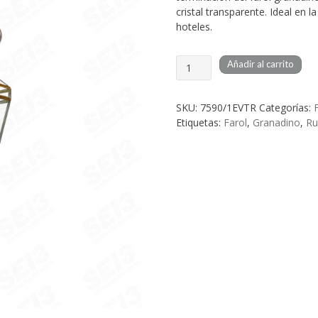
cristal transparente. Ideal en
hoteles.
Farol
Añadir al carrito
Artesanal
Granadino
Lupus
SKU:
7590/1EVTR
Categorías:
cantidad
Etiquetas:
Farol
,
Granadino
,
Ru