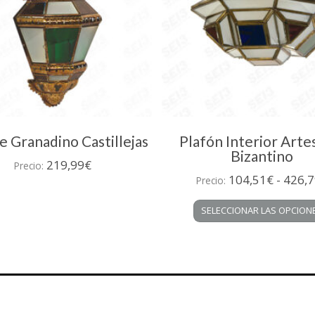
e Granadino Castillejas
Plafón Interior Arte
Bizantino
219,99
€
Precio:
104,51
€
-
426,7
Precio:
SELECCIONAR LAS OPCION