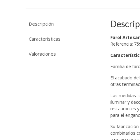
Descrip
Descripción
Farol Artesa
Características
Referencia: 75
Valoraciones
Característi
Familia de far
El acabado del
otras terminac
Las medidas d
iluminar y dec
restaurantes y 
para el enganc
Su fabricación
combinarlos co
a mano para se