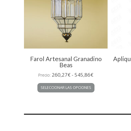
Farol Artesanal Granadino
Apliqu
Beas
Rango
260,27
€
-
545,86
€
Precio:
de
Este
SELECCIONAR LAS OPCIONES
precios:
producto
desde
tiene
múltiples
260,27€
variantes.
hasta
Las
545,86€
opciones
se