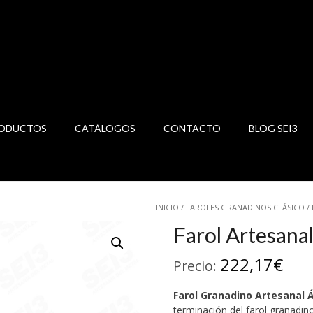
ODUCTOS
CATÁLOGOS
CONTACTO
BLOG SEI3
INICIO
/
FAROLES GRANADINOS CLÁSICO
/
Farol Artesana
222,17
€
Precio:
Farol Granadino Artesanal
Á
terminación del farol granadin