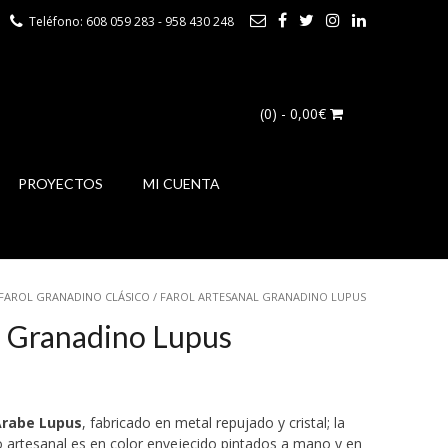
Teléfono: 608 059 283 - 958 430 248
(0)
- 0,00€
PROYECTOS
MI CUENTA
FAROL GRANADINO CLÁSICO
/ FAROL ARTESANAL GRANADINO LUPUS
l Granadino Lupus
rabe Lupus
, fabricado en metal repujado y cristal; la
o artesanal es en color envejecido pintados a mano y en