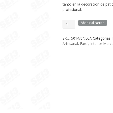
tanto en la decoración de pati
profesional.
Farol
Añadir al carrito
Artesanal
Rustico
Interior
SKU:
5014/6NECA
Categorías:
Polan
Artesanal
,
Farol
,
Interior
Marc
6
cantidad