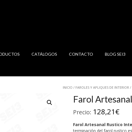
ODUCTOS
CATÁLOGOS
CONTACTO
BLOG SEI3
INICIO
/
FAROLES Y APLIQUES DE INTERIOR
/
Farol Artesanal
128,21
€
Precio:
Farol Artesanal Rustico Inte
terminación del farol rustico e