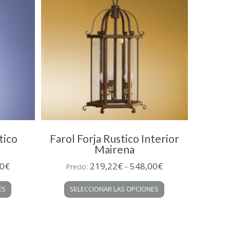
tico
Farol Forja Rustico Interior
Mairena
Rango
Rango
0
€
219,22
€
-
548,00
€
Precio:
de
de
Este
Este
ES
SELECCIONAR LAS OPCIONES
precios:
precios:
producto
producto
desde
desde
tiene
tiene
múltiples
múltiples
204,61€
219,22€
variantes.
variantes.
hasta
hasta