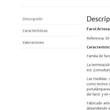
Descrip
Descripción
Farol Artesan
Características
Referencia: 50
Valoraciones
Característi
Familia de far
La terminación
ect. (consulta
Las medidas de
como techos de
portalámparas 
del farol y en
Fabricado arte
dependiendo el