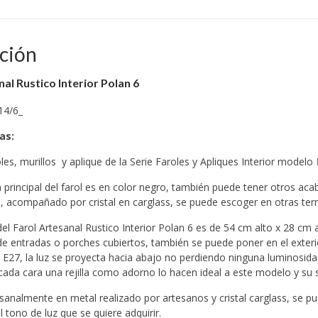
ción
al Rustico Interior Polan 6
14/6_
cas
:
oles, murillos y aplique de la Serie Faroles y Apliques Interior modelo
 principal del farol es en color negro, también puede tener otros ac
r), acompañado por cristal en carglass, se puede escoger en otras ter
l Farol Artesanal Rustico Interior Polan 6 es de 54 cm alto x 28 cm a
 entradas o porches cubiertos, también se puede poner en el exterio
E27, la luz se proyecta hacia abajo no perdiendo ninguna luminosidad
 cada cara una rejilla como adorno lo hacen ideal a este modelo y su s
sanalmente en metal realizado por artesanos y cristal carglass, se p
 tono de luz que se quiere adquirir.