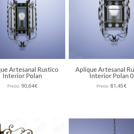
que Artesanal Rustico
Aplique Artesanal Ru
Interior Polan
Interior Polan 0
90,64
€
81,45
€
Precio:
Precio: