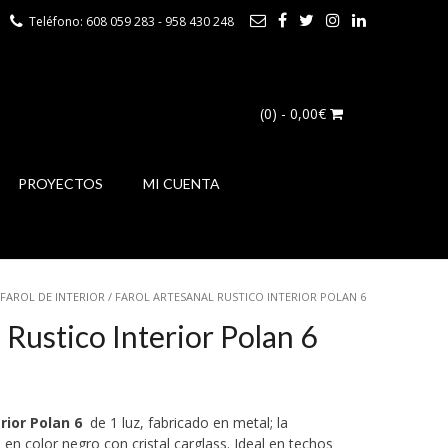
Teléfono: 608 059 283 - 958 430 248
(0)
- 0,00€
PROYECTOS
MI CUENTA
FAROL DE INTERIOR
/ FAROL ARTESANAL RUSTICO INTERIOR POLAN 6
 Rustico Interior Polan 6
rior Polan 6
de 1 luz, fabricado en metal; la
s en color negro con cristal carglass. Ideal en techos