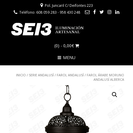
Pol. Juncaril C/ Deifontes 223
Teléfono: 608 059 283 - 958 430 248
(0)
- 0,00€
MENU
INICIO
/
SERIE ANDALUSÍ
/
FAROL ANDALUSÍ
/ FAROL ÁRABE MORUNO
ANDALUSÍ ALBERCA