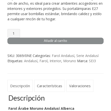
cm de ancho, es ideal para crear ambientes acogedores en
interiores y exteriores protegidos. Su portalámparas E27
permite usar bombillas estándar, brindando calidez y estilo
a cualquier rincón de tu hogar.
Farol
Árabe
Añadir al carrito
Moruno
Andalusí
Alberca
SKU:
3069/0NE
Categorías:
Farol Andalusí
,
Serie Andalusí
cantidad
Etiquetas:
Andalusí
,
Farol
,
Interior
,
Moruno
Marca:
SEI3
Descripción
Características
Valoraciones
Descripción
Farol Árabe Moruno Andalusí Alberca