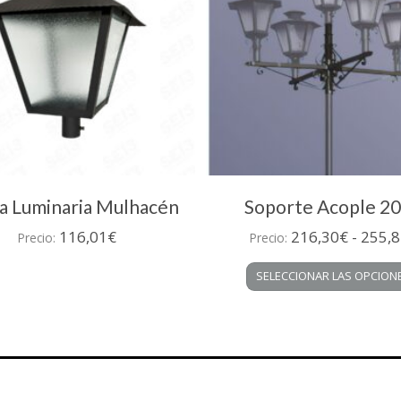
a Luminaria Mulhacén
Soporte Acople 2
116,01
€
216,30
€
-
255,8
Precio:
Precio:
SELECCIONAR LAS OPCION