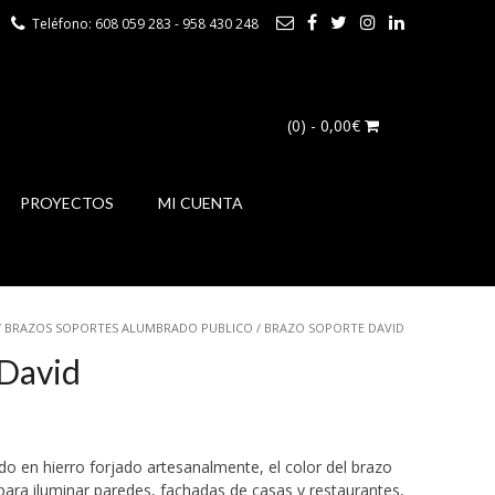
Teléfono: 608 059 283 - 958 430 248
(0)
- 0,00€
PROYECTOS
MI CUENTA
/
BRAZOS SOPORTES ALUMBRADO PUBLICO
/ BRAZO SOPORTE DAVID
 David
do en hierro forjado artesanalmente, el color del brazo
para iluminar paredes, fachadas de casas y restaurantes,