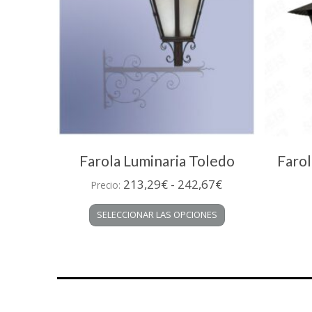
Farola Luminaria Toledo
Farol
Rango
213,29
€
-
242,67
€
Precio:
de
Este
SELECCIONAR LAS OPCIONES
precios:
producto
desde
tiene
múltiples
213,29€
variantes.
hasta
Las
242,67€
opciones
se