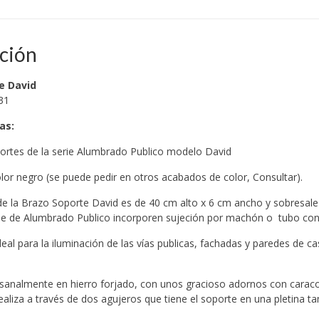
ción
e David
31
cas
:
portes de la serie Alumbrado Publico modelo David
or negro (se puede pedir en otros acabados de color, Consultar).
 la Brazo Soporte David es de 40 cm alto x 6 cm ancho y sobresale 6
rie de Alumbrado Publico incorporen sujeción por machón o tubo con 
deal para la iluminación de las vías publicas, fachadas y paredes de c
sanalmente en hierro forjado, con unos gracioso adornos con caracol
realiza a través de dos agujeros que tiene el soporte en una pletina t