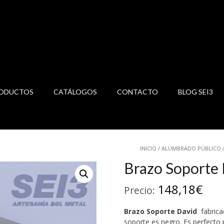
ODUCTOS
CATÁLOGOS
CONTACTO
BLOG SEI3
INICIO
/
ALUMBRADO PÚBLICO
Brazo Soporte
148,18
€
Precio:
Brazo Soporte David
fabrica
soporte es negro. Es perfecto 