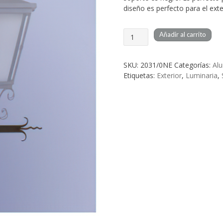
diseño es perfecto para el exte
Brazo
Añadir al carrito
Soporte
David
cantidad
SKU:
2031/0NE
Categorías:
Al
Etiquetas:
Exterior
,
Luminaria
,