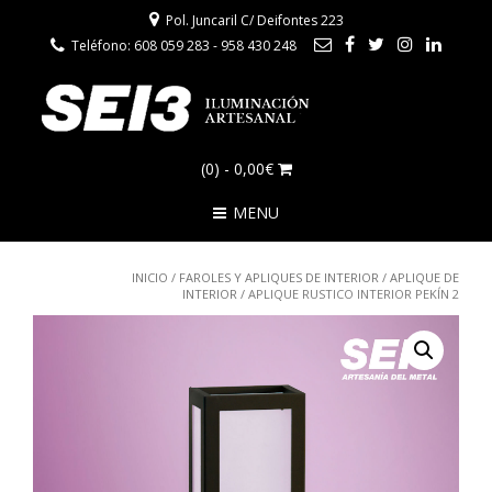
Pol. Juncaril C/ Deifontes 223
Teléfono: 608 059 283 - 958 430 248
(0)
- 0,00€
MENU
INICIO
/
FAROLES Y APLIQUES DE INTERIOR
/
APLIQUE DE
INTERIOR
/ APLIQUE RUSTICO INTERIOR PEKÍN 2