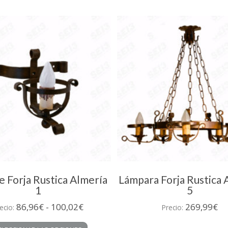
hasta
Las
193,89€
opciones
se
pueden
elegir
en
la
página
de
producto
e Forja Rustica Almería
Lámpara Forja Rustica 
1
5
Rango
86,96
€
-
100,02
€
269,99
€
ecio:
Precio:
de
Este