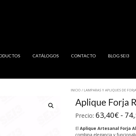
ODUCTOS
CATÁLOGOS
CONTACTO
BLOG SEI3
INICIO
/
LAMPARAS Y APLIQUES DE FORJ
Aplique Forja R
63,40
€
-
74,
Precio:
El
Aplique Artesanal Forja A
combina elegancia y funcionali