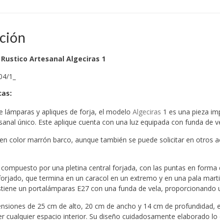
ción
 Rustico Artesanal Algeciras 1
04/1_
cas
:
de lámparas y apliques de forja, el modelo
Algeciras
1 es una pieza im
sanal único. Este aplique cuenta con una luz equipada con funda de v
 en color marrón barco, aunque también se puede solicitar en otros 
á compuesto por una pletina central forjada, con las puntas en forma d
forjado, que termina en un caracol en un extremo y en una pala martil
ostiene un portalámparas E27 con una funda de vela, proporcionando 
siones de 25 cm de alto, 20 cm de ancho y 14 cm de profundidad, el 
r cualquier espacio interior. Su diseño cuidadosamente elaborado lo 