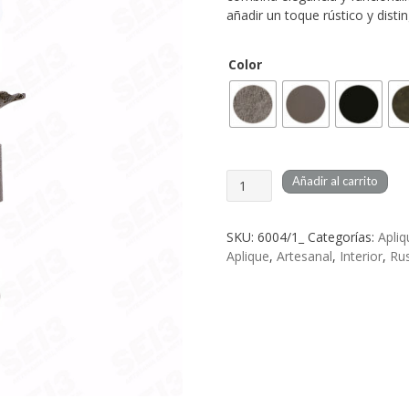
añadir un toque rústico y disti
Color
Aplique
Añadir al carrito
Forja
Rustica
SKU:
6004/1_
Categorías:
Apliq
Artesanal
Aplique
,
Artesanal
,
Interior
,
Rus
Algeciras
1
cantidad