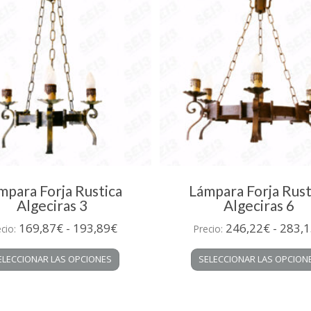
mpara Forja Rustica
Lámpara Forja Rust
Algeciras 3
Algeciras 6
Rango
169,87
€
-
193,89
€
246,22
€
-
283,1
ecio:
Precio:
de
Este
ELECCIONAR LAS OPCIONES
SELECCIONAR LAS OPCION
precios:
producto
desde
tiene
múltiples
169,87€
variantes.