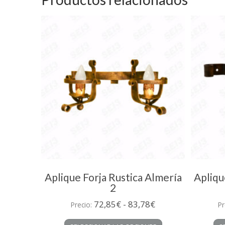
hasta
Las
235,97€
opciones
se
pueden
elegir
en
la
página
de
producto
Aplique Forja Rustica Almería
Apliqu
2
Rango
72,85
€
-
83,78
€
Precio:
Pr
de
Este