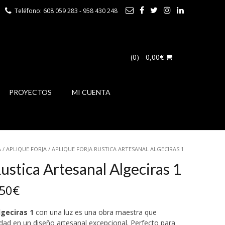
Teléfono: 608 059 283 - 958 430 248
(0)
- 0,00€
PROYECTOS
MI CUENTA
A
/
APLIQUE FORJA
/ APLIQUE FORJA RUSTICA ARTESANAL ALGECIRAS 1
ustica Artesanal Algeciras 1
Rango
50
€
de
lgeciras 1
con una luz es una obra maestra que
dad en un diseño artesanal excepcional. Perfecto para