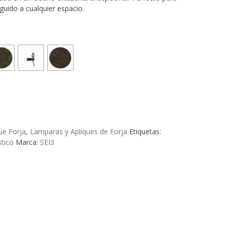
precios:
nguido a cualquier espacio.
desde
63,40€
hasta
74,50€
ue Forja
,
Lamparas y Apliques de Forja
Etiquetas:
tico
Marca:
SEI3