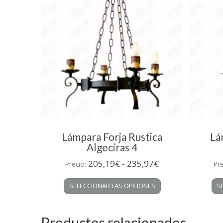
Lámpara Forja Rustica
Lá
Algeciras 4
Rango
205,19
€
-
235,97
€
Precio:
Pr
de
Este
SELECCIONAR LAS OPCIONES
S
precios:
producto
desde
tiene
múltiples
205,19€
Productos relacionados
variantes.