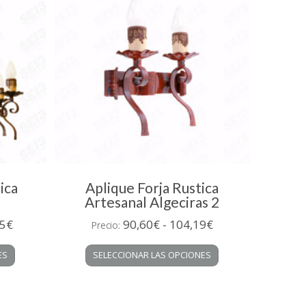
ica
Aplique Forja Rustica
Artesanal Algeciras 2
Rango
Rango
5
€
90,60
€
-
104,19
€
Precio:
de
de
Este
Este
ES
SELECCIONAR LAS OPCIONES
precios:
precios:
producto
producto
desde
desde
tiene
tiene
múltiples
múltiples
246,22€
90,60€
variantes.
variantes.