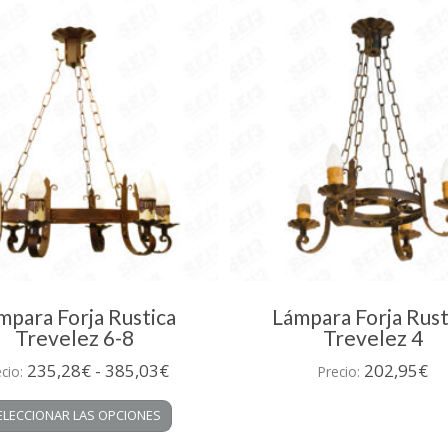
mpara Forja Rustica
Lámpara Forja Rust
Trevelez 6-8
Trevelez 4
Rango
235,28
€
-
385,03
€
202,95
€
ecio:
Precio:
de
Este
ELECCIONAR LAS OPCIONES
precios:
producto
desde
tiene