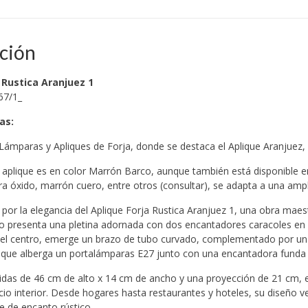
ción
 Rustica Aranjuez 1
67/1_
cas
:
 Lámparas y Apliques de Forja, donde se destaca el Aplique Aranjuez
 aplique es en color Marrón Barco, aunque también está disponible e
tura óxido, marrón cuero, entre otros (consultar), se adapta a una amp
 por la elegancia del Aplique Forja Rustica Aranjuez 1, una obra mae
o presenta una pletina adornada con dos encantadores caracoles en la
n el centro, emerge un brazo de tubo curvado, complementado por un
la que alberga un portalámparas E27 junto con una encantadora funda 
as de 46 cm de alto x 14 cm de ancho y una proyección de 21 cm, es
cio interior. Desde hogares hasta restaurantes y hoteles, su diseño ver
e de encanto rústico.