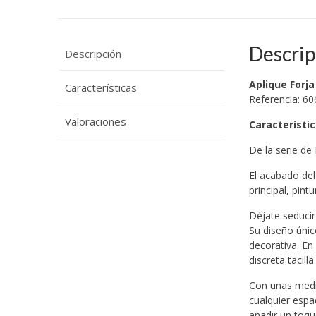
Descrip
Descripción
Aplique Forja
Características
Referencia: 60
Valoraciones
Característi
De la serie de
El acabado del
principal, pin
Déjate seducir
Su diseño únic
decorativa. E
discreta tacil
Con unas medid
cualquier espa
añadir un toqu