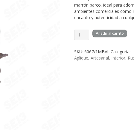
marrón barco. Ideal para adorn
ambientes comerciales como re
encanto y autenticidad a cualq
Aplique
Añadir al carrito
Forja
Rustica
Aranjuez
SKU:
6067/1MBVL
Categorías:
1
Aplique
,
Artesanal
,
Interior
,
Rus
cantidad