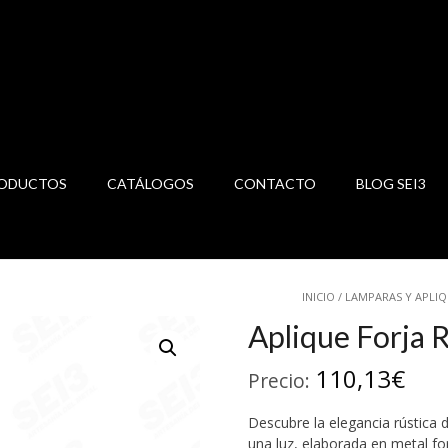
ODUCTOS
CATÁLOGOS
CONTACTO
BLOG SEI3
INICIO
/
LAMPARAS Y APLIQ
Aplique Forja R
110,13
€
Precio:
Descubre la elegancia rústica d
una luz, elaborada en metal f