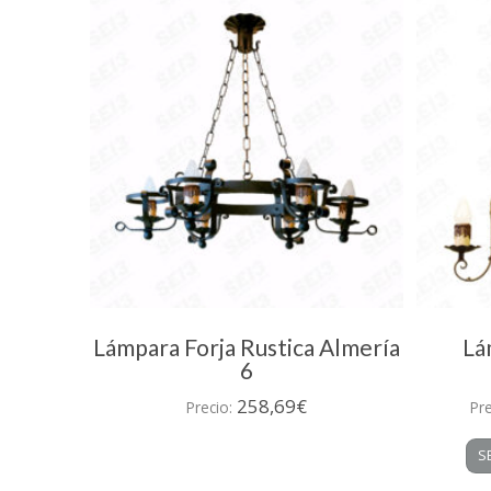
Lámpara Forja Rustica Almería
Lá
6
258,69
€
Precio:
Pr
S