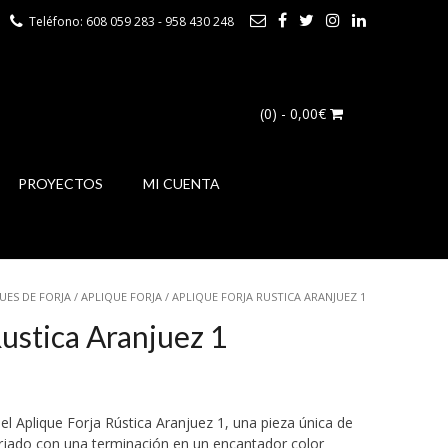
Teléfono: 608 059 283 - 958 430 248
(0)
- 0,00€
PROYECTOS
MI CUENTA
UES DE FORJA
/
APLIQUE FORJA
/ APLIQUE FORJA RUSTICA ARANJUEZ 1
ustica Aranjuez 1
el Aplique Forja Rústica Aranjuez 1, una pieza única de
orjado con una terminación en un encantador color