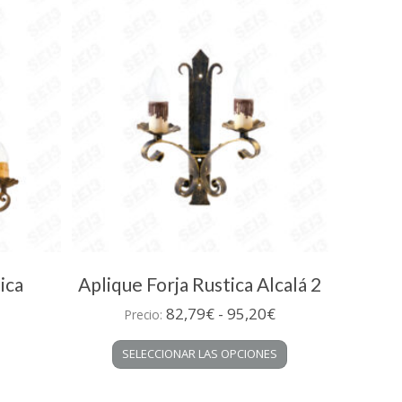
ica
Aplique Forja Rustica Alcalá 2
Rango
82,79
€
-
95,20
€
Precio:
de
Este
SELECCIONAR LAS OPCIONES
precios:
producto
desde
tiene
múltiples