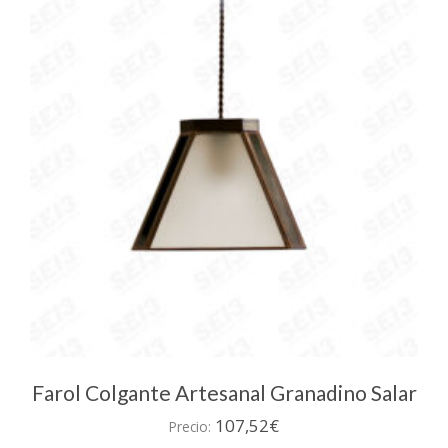
426,79€
opciones
se
pueden
elegir
en
la
página
de
producto
Farol Colgante Artesanal Granadino Salar
107,52
€
Precio: