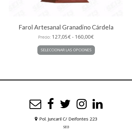
Farol Artesanal Granadino Cárdela
Rango
127,05
€
-
160,00
€
Precio:
de
Este
SELECCIONAR LAS OPCIONES
precios:
producto
desde
tiene
múltiples
127,05€
variantes.
hasta
Las
160,00€
opciones
se
pueden
elegir
en
la
Pol. Juncaril C/ Deifontes 223
página
de
SEI3