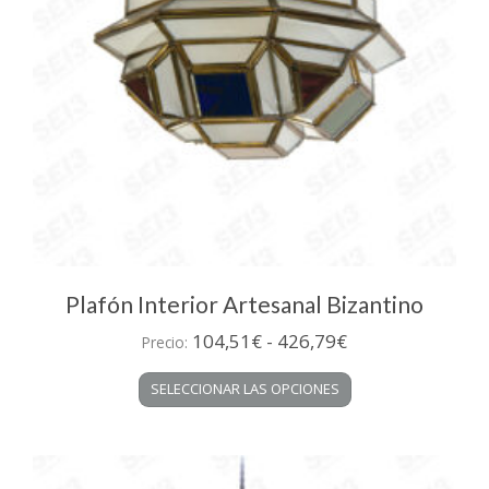
Plafón Interior Artesanal Bizantino
Rango
104,51
€
-
426,79
€
Precio:
de
Este
SELECCIONAR LAS OPCIONES
precios:
producto
desde
tiene
múltiples
104,51€
variantes.
hasta
Las