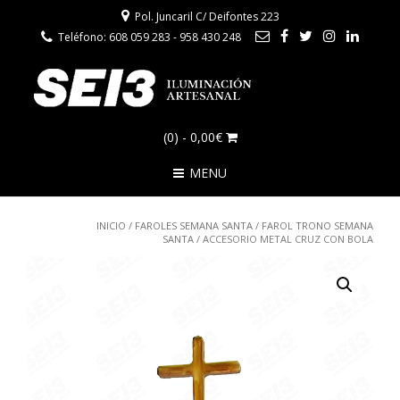
Pol. Juncaril C/ Deifontes 223
Teléfono: 608 059 283 - 958 430 248
(0)
- 0,00€
MENU
INICIO
/
FAROLES SEMANA SANTA
/
FAROL TRONO SEMANA
SANTA
/ ACCESORIO METAL CRUZ CON BOLA