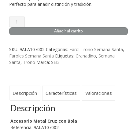
Perfecto para añadir distinción y tradición.
Accesorio
Metal
Añadir al carrito
Cruz
con
Bola
SKU:
9ALA107002
Categorías:
Farol Trono Semana Santa
,
cantidad
Faroles Semana Santa
Etiquetas:
Granadino
,
Semana
Santa
,
Trono
Marca:
SEI3
Descripción
Características
Valoraciones
Descripción
Accesorio Metal Cruz con Bola
Referencia: 9ALA107002