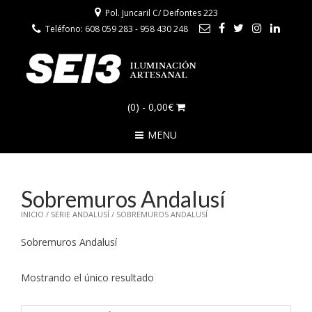
Pol. Juncaril C/ Deifontes 223
Teléfono: 608 059 283 - 958 430 248
(0)
- 0,00€
MENU
Sobremuros Andalusí
INICIO
/
SERIE ANDALUSÍ
/ SOBREMUROS ANDALUSÍ
Sobremuros Andalusí
Mostrando el único resultado